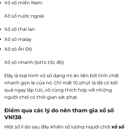
Xổ số miền Nam
Xổ số nước ngoài
Xổ số thái lan
Xổ số malay
Xổ số Ấn Độ
Xổ số nhanh (lotto tốc độ)
Đây là loại hình xổ số dạng mì ăn liền bởi tính chất
nhanh gọn lẹ của nó. Chỉ mất 10 phút là đã có kết
quả ngay lập tức, vô cùng thích hợp với những
người chơi có thời gian sát phạt.
Điểm qua các lý do nên tham gia xổ số
VN138
Một số lí do sau đây khiến số lượng người chơi
xổ số