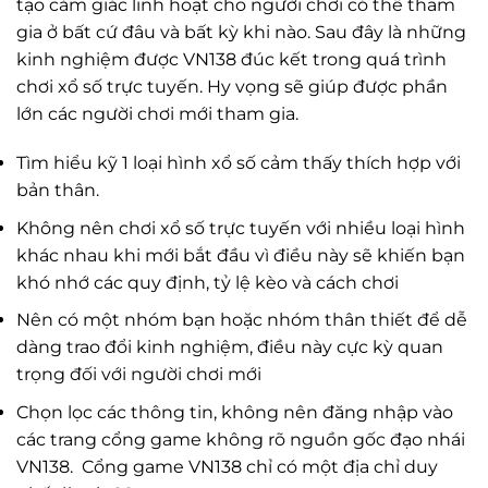
tạo cảm giác linh hoạt cho người chơi có thể tham
gia ở bất cứ đâu và bất kỳ khi nào. Sau đây là những
kinh nghiệm được VN138 đúc kết trong quá trình
chơi xổ số trực tuyến. Hy vọng sẽ giúp được phần
lớn các người chơi mới tham gia.
Tìm hiểu kỹ 1 loại hình xổ số cảm thấy thích hợp với
bản thân.
Không nên chơi xổ số trực tuyến với nhiều loại hình
khác nhau khi mới bắt đầu vì điều này sẽ khiến bạn
khó nhớ các quy định, tỷ lệ kèo và cách chơi
Nên có một nhóm bạn hoặc nhóm thân thiết để dễ
dàng trao đổi kinh nghiệm, điều này cực kỳ quan
trọng đối với người chơi mới
Chọn lọc các thông tin, không nên đăng nhập vào
các trang cổng game không rõ nguồn gốc đạo nhái
VN138. Cổng game VN138 chỉ có một địa chỉ duy