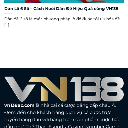
Dàn Lô 6 Số – Cách Nuôi Dàn Đề Hiệu Quả cùng VN138
Dàn đề 6 số là một phương pháp lô đề được tối ưu hóa để
[...]
vn138ac.com
là nhà cái cá cược đẳng cấp châu Á.
Đem đến cho khách hàng dịch vụ cá cược trực
tuyến hàng đầu với hàng trăm sản phẩm cược hấp
dẫn như: Thể Thao, Esports, Casino, Number Game,