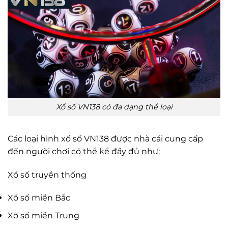
Xổ số VN138 có đa dạng thể loại
Các loại hình xổ số VN138 được nhà cái cung cấp
đến người chơi có thể kể đầy đủ như:
Xổ số truyền thống
Xổ số miền Bắc
Xổ số miền Trung