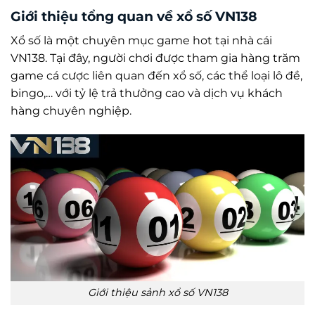
Giới thiệu tổng quan về xổ số VN138
Xổ số là một chuyên mục game hot tại nhà cái
VN138. Tại đây, người chơi được tham gia hàng trăm
game cá cược liên quan đến xổ số, các thể loại lô đề,
bingo,… với tỷ lệ trả thưởng cao và dịch vụ khách
hàng chuyên nghiệp.
Giới thiệu sảnh xổ số VN138