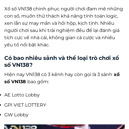
Xổ số VN138 chinh phục người chơi đam mê những
con số, muốn thử thách khả năng tính toán logic,
xen lẫn sự may mắn và hồi hộp, kịch tính. Nhiều
người chơi sau khi trải nghiệm đều để lại đánh giá
tích cực về nhà cái, không gian cá cược và nhiều
yếu tố nổi bật khác.
Có bao nhiêu sảnh và thể loại trò chơi xổ
số VN138?
Hiện nay VN138 có 3 kênh hay còn gọi là 3 sảnh
xổ
số VN138
bao gồm:
AE Lotto Lobby
GPI VIET LOTTERY
GW Lobby