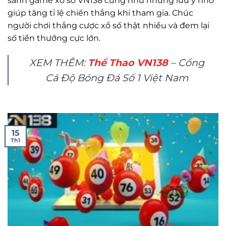
sảnh game xổ số VN138 cũng như những lưu ý nhỏ
giúp tăng tỉ lệ chiến thắng khi tham gia. Chúc
người chơi thắng cược xổ số thật nhiều và đem lại
số tiền thưởng cực lớn.
XEM THÊM:
Thể Thao VN138
– Cổng
Cá Độ Bóng Đá Số 1 Việt Nam
15
Th1