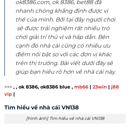
ok8386.com, ok 8386,
bet88
đã
nhanh chóng khẳng định được vị
thế của mình. Bởi tại đây người chơi
sẽ được trải nghiệm rất nhiều trò
chơi giải trí thú vị và hấp dẫn. Bên
cạnh đó nhà cái cũng có nhiều ưu
điểm nổi bật so với các đơn vị khác
trên thị trường. Bài viết dưới đây sẽ
giúp bạn hiểu rõ hơn về nhà cái này.
>>>
,
, ok 8386, ok8386 blue ,
mb66
|
23win
|
j88
vip
|
Tìm hiểu về nhà cái VN138
[hình ảnh] Tìm hiểu về nhà cái VN138