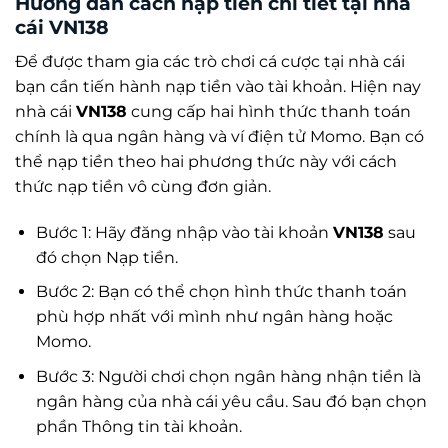
Hướng dẫn cách nạp tiền chi tiết tại nhà
cái VN138
Để được tham gia các trò chơi cá cược tại nhà cái
bạn cần tiến hành nạp tiền vào tài khoản. Hiện nay
nhà cái
VN138
cung cấp hai hình thức thanh toán
chính là qua ngân hàng và ví điện tử Momo. Bạn có
thể nạp tiền theo hai phương thức này với cách
thức nạp tiền vô cùng đơn giản.
Bước 1: Hãy đăng nhập vào tài khoản
VN138
sau
đó chọn Nạp tiền.
Bước 2: Bạn có thể chọn hình thức thanh toán
phù hợp nhất với mình như ngân hàng hoặc
Momo.
Bước 3: Người chơi chọn ngân hàng nhận tiền là
ngân hàng của nhà cái yêu cầu. Sau đó bạn chọn
phần Thông tin tài khoản.