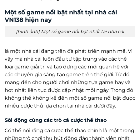
Một số game nổi bật nhất tại nhà cái
VN138 hiện nay
[hình ảnh] Một số game nổi bật nhất tại nhà cái
là một nhà cái đang trên đà phát triển mạnh mẽ. Vì
vậy mà nhà cái luôn đầu tư tập trung vào các thể
loại game giải trí và tạo dựng các mối quan hệ với
các chuyên gia sáng tạo game trên thế giới. Từ đó
mang đến cho người chơi những tựa game hay và
hot nhất liên tục được cập nhật mỗi ngày. Trong đó
không thể không kể đến một số game nổi bật được
nhiều cược thủ lựa chọn tại nhà cái dưới đây.
Sôi động cùng các trò cá cược thể thao
Có thể nói rằng cá cược thể thao chính là một trong
những trò chơi thu hút đông đảo thành viên nhất