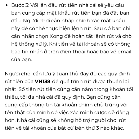
Bước 3: Với lần đầu rút tiền nhà cái sẽ yêu cầu
bạn cung cấp mật khẩu rút tiền bạn đã đặt ban
đầu. Người chơi cần nhập chính xác mật khẩu
này để có thể thực hiện lệnh rút. Sau đó bạn chỉ
cần nhấn chọn Xong để hoàn tất lệnh rút và chờ
hệ thống xử lý. Khi tiền về tài khoản sẽ có thông
báo tin nhắn ở trên điện thoại hoặc báo về email
của bạn.
Người chơi cần lưu ý tuân thủ đầy đủ các quy định
rút tiền của
VN138
để quá trình rút được thuận lợi
nhất. Số tiền rút tiền cũng cần nằm trong khoản tối
thiểu, tối đa nhà cái đã quy định. Bạn cũng cần
cung cấp thông tin tài khoản chính chủ trùng với
tên thật của mình để việc xác minh được dễ dàng
hơn. Nhà cái cũng sẽ không hỗ trợ người chơi rút
tiền về tài khoản của bất cứ bên thứ 3 nào khác.