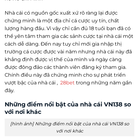
Nhà cái có nguồn gốc xuất xứ rõ ràng lại được
chứng minh là một địa chỉ cá cược uy tín, chất
lượng hàng đầu. Vì vậy chỉ cần đủ 18 tuổi bạn đã có
thể yên tâm tham gia các sảnh cược tại nhà cái một
cách dễ dàng. Đến nay tuy chỉ mới gia nhập thị
trường cá cược được vài năm nhưng nhà cái này đã
khẳng định được vị thế của mình và ngày càng
được đông đảo các thành viên đăng ký tham gia.
Chính điều này đã chứng minh cho sự phát triển
vượt bậc của nhà cái
,
28bet
trong những năm gần
đây.
Những điểm nổi bật của nhà cái VN138 so
với nơi khác
[hình ảnh] Những điểm nổi bật của nhà cái VN138 so
với nơi khác