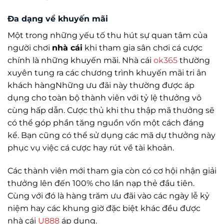
Đa dạng về khuyến mãi
Một trong những yếu tố thu hút sự quan tâm của
người chơi
nhà cái
khi tham gia sân chơi cá cược
chính là những khuyến mãi. Nhà cái
ok365
thường
xuyên tung ra các chương trình khuyến mãi tri ân
khách hàngNhững ưu đãi này thường được áp
dụng cho toàn bộ thành viên với tỷ lệ thưởng vô
cùng hấp dẫn. Cược thủ khi thu thập mã thưởng sẽ
có thể góp phần tăng nguồn vốn một cách đáng
kể. Bạn cũng có thể sử dụng các mã dự thưởng này
phục vụ việc cá cược hay rút về tài khoản.
Các thành viên mới tham gia còn có cơ hội nhận giải
thưởng lên đến 100% cho lần nạp thẻ đầu tiên.
Cùng với đó là hàng trăm ưu đãi vào các ngày lễ kỷ
niệm hay các khung giờ đặc biệt khác đều được
nhà cái
U888
áp dụng.