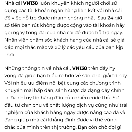
Nhà cái
VN138
luôn khuyến khích người chơi sử
dụng các tài khoản ngân hàng liên kết với nhà cái
để việc hỗ trợ được nhanh chóng nhất. Sau 24 giờ
số tiền bạn rút không được cộng vào tài khoản hãy
gọi ngay tổng đài của nhà cái để được hỗ trợ ngay.
Nhân viên chăm sóc khách hàng của nhà cái sẽ giải
đáp mọi thắc mắc và xử lý các yêu cầu của bạn kịp
thời.
Những thông tin về nhà cái
, VN138
trên đây hy
vọng đã giúp bạn hiểu rõ hơn về sân chơi giải trí này.
Với nhiều ưu điểm nổi bật cùng các chương trình
khuyến mãi hấp dẫn, sảnh cược đa dạng đây chính
là địa chỉ uy tín hàng đầu của nhiều cược thủ. Sự
đầu tư chỉn chu về chất lượng dịch vụ cũng như trải
nghiệm của khách hàng ngày được nâng cao đã và
đang giúp nhà cái khẳng định được vị thế vững
chắc của mình trên thị trường. Bạn còn chờ đợi gì