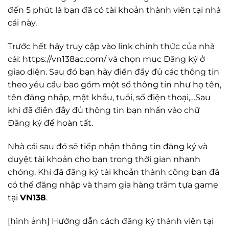
đến 5 phút là bạn đã có tài khoản thành viên tại nhà
cái này.
Trước hết hãy truy cập vào link chính thức của nhà
cái: https://vn138ac.com/ và chọn mục Đăng ký ở
giao diện. Sau đó bạn hãy điền đầy đủ các thông tin
theo yêu cầu bao gồm một số thông tin như họ tên,
tên đăng nhập, mật khẩu, tuổi, số điện thoại,…Sau
khi đã điền đầy đủ thông tin bạn nhấn vào chữ
Đăng ký để hoàn tất.
Nhà cái sau đó sẽ tiếp nhận thông tin đăng ký và
duyệt tài khoản cho bạn trong thời gian nhanh
chóng. Khi đã đăng ký tài khoản thành công bạn đã
có thể đăng nhập và tham gia hàng trăm tựa game
tại
VN138
.
[hình ảnh] Hướng dẫn cách đăng ký thành viên tại