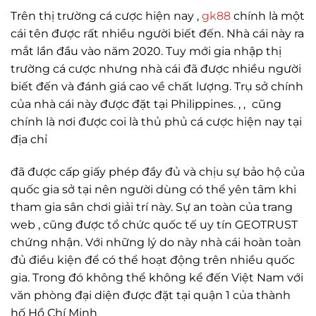
Trên thị trường cá cược hiện nay
,
gk88
chính là một
cái tên được rất nhiều người biết đến. Nhà cái này ra
mắt lần đầu vào năm 2020. Tuy mới gia nhập thị
trường cá cược nhưng nhà cái đã được nhiều người
biết đến và đánh giá cao về chất lượng. Trụ sở chính
của nhà cái này được đặt tại Philippines.
,
,
cũng
chính là nơi được coi là thủ phủ cá cược hiện nay tại
địa chỉ
đã được cấp giấy phép đầy đủ và chịu sự bảo hộ của
quốc gia sở tại nên người dùng có thể yên tâm khi
tham gia sân chơi giải trí này. Sự an toàn của trang
web
,
cũng được tổ chức quốc tế uy tín GEOTRUST
chứng nhận. Với những lý do này nhà cái hoàn toàn
đủ điều kiện để có thể hoạt động trên nhiều quốc
gia. Trong đó không thể không kể đến Việt Nam với
văn phòng đại diện được đặt tại quận 1 của thành
hố Hồ Chí Minh