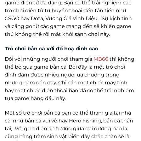
game điện tử đa dạng. Bạn có thể trải nghiệm các
trò chơi điện tử từ huyền thoại đến tân tiến như
CSGO hay Dota, Vương Giả Vinh Diệu,…Sự kịch tính
và căng go từ các game mang đến sẽ khiến game
thủ không thể rời mắt khỏi sảnh chơi này.
Trò chơi bắn cá với đồ hoạ đỉnh cao
Đối với những người chơi tham gia
MB66
thì không
thể bỏ qua game bắn cá. Bởi đây là một trò chơi
đình đám được nhiều người ưa chuộng trong
những năm gần đây. Chỉ cần một chiếc máy tính
hay một chiếc điện thoại bạn đã có thể trải nghiệm
tựa game hàng đầu này.
Một số trò chơi bắn cá bạn có thể tham gia tại nhà
cái như bắn cá vui vẻ hay Hero Fishing, bắn cá thần
tài,…Với giao diện ấn tượng giữa đại dương bao la
cùng hàng trăm sinh vật biển đây chắc chắn sẽ là